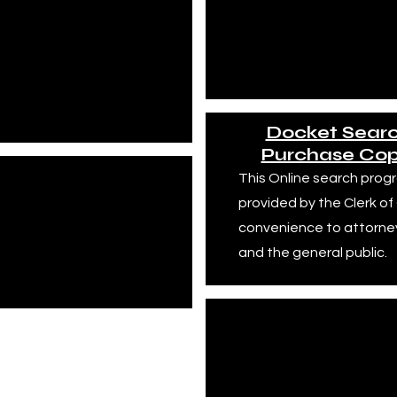
sso il nostro ufficio, puoi
fondato nel 1991 nella ci
pie utilizzando i nostri
Canton, in Georgia, situa
 ricerca pubblici o
50 miglia a nord di Atlan
assistenza agli impiegati
Docket Sear
Purchase Cop
mmissioni
This Online search progr
iffe sono stabilite dalla
provided by the Clerk of
gette a modifiche. Si
convenience to attorneys
ificare l'importo della
and the general public.
'ufficio del cancelliere.
Sfratto CD
Memorand
Dichiarazione dell'inqu