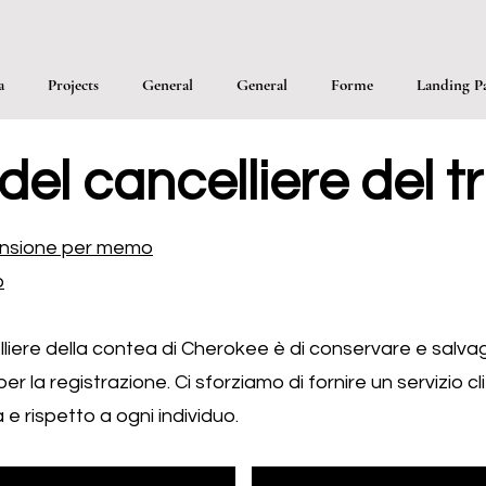
a
Projects
General
General
Forme
Landing P
 del cancelliere del t
pansione per memo
o
elliere della contea di Cherokee è di conservare e salva
 la registrazione. Ci sforziamo di fornire un servizio cl
 e rispetto a ogni individuo.