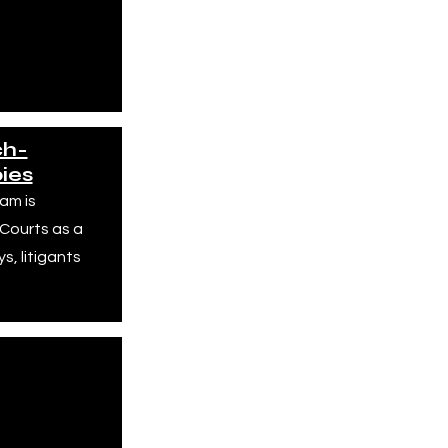
ttà di
ta a circa
ta.
ch-
ies
am is
 Courts as a
, litigants
C
um
ilino