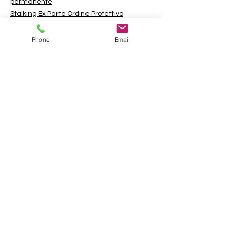
permanente
Stalking Ex Parte Ordine Protettivo
Perseguitare l'ordine di protezione
permanente
Phone
Email
Stalking Ordine Protettivo Dodici Mesi
Dichiarazione di reclamo-reclamo
Citazione in giudizio per la produzione di
prove
Riepilogo dell'ordine CDC
Evoca
Dichiarazione dell'inquilino
Termini del tribunale
Applicazione del nome commerciale
Traffic Citation-Mail nelle istruzioni
Attestato di traduttore (notaio)
Rinuncia alla citazione in giudizio -
compilabile
RINUNCIA AL PROCESSO CON GIURIA -
STATO