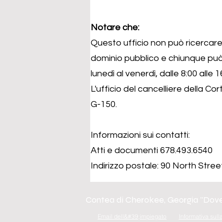
Notare che:
Questo ufficio non può ricercare
dominio pubblico e chiunque può e
lunedì al venerdì, dalle 8:00 alle 1
L'ufficio del cancelliere della Cor
G-150.
Informazioni sui contatti:
Atti e documenti 678.493.6540
Indirizzo postale: 90 North Stre
Contea di Cherokee, Georgia "Dove 
Email dell&#39;impiegato
Informativa sull