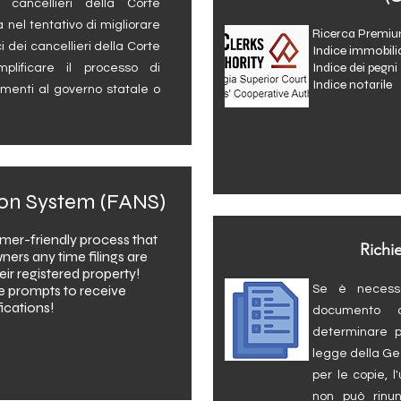
 cancellieri della Corte
nel tentativo di migliorare
Ricerca Prem
ci dei cancellieri della Corte
Indice immobil
Indice dei pe
lificare il processo di
Indice notaril
umenti al governo statale o
ation System (FANS)
mer-friendly process that
Richi
ners any time filings are
eir registered property!
e prompts to receive
Se è necessa
fications!
documento ar
determinare pr
legge della Ge
per le copie, l
non può rinu