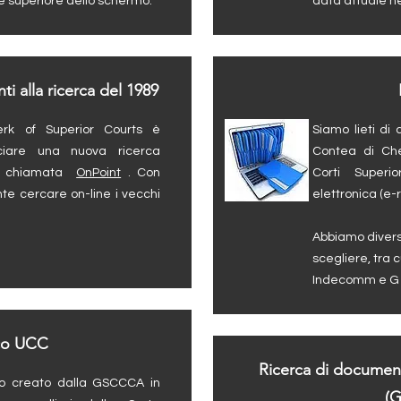
e superiore dello schermo.
data attuale ne
i alla ricerca del 1989
rk of Superior Courts è
Siamo lieti di 
ciare una nuova ricerca
Contea di Cher
ico chiamata
OnPoint
. Con
Corti Superi
nte cercare on-line i vecchi
elettronica (e-
Abbiamo diversi
scegliere, tra c
Indecomm e 
ico UCC
Ricerca di documenti
to creato dalla GSCCCA in
(