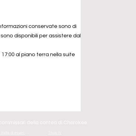
 informazioni conservate sono di
sono disponibili per assistere dal
 17:00 al piano terra nella suite
 commissari della contea di Cherokee
Avviso sulla tratta di esseri umani
Titolo IV