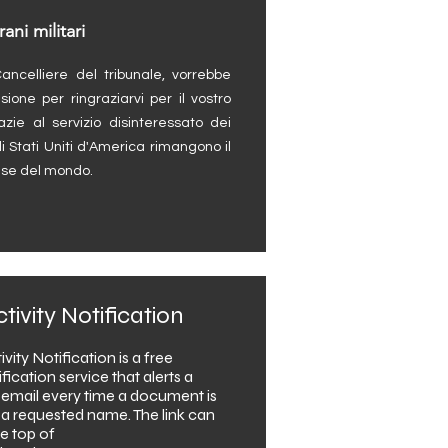
ani militari
ancelliere del tribunale, vorrebbe
sione per ringraziarvi per il vostro
azie al servizio disinteressato dei
i Stati Uniti d'America rimangono il
ese del mondo.
ivity Notification
vity Notification is a free
fication service that alerts a
 email every time a document is
 a requested name. The link can
e top of