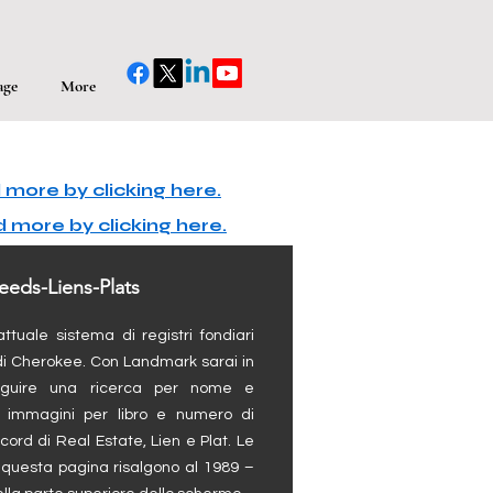
age
More
more by clicking here.
 more by clicking here.
eeds-Liens-Plats
ttuale sistema di registri fondiari
di Cherokee. Con Landmark sarai in
guire una ricerca per nome e
le immagini per libro e numero di
cord di Real Estate, Lien e Plat. Le
n questa pagina risalgono al 1989 –