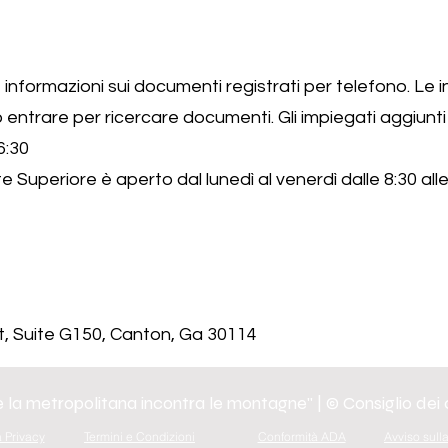
 informazioni sui documenti registrati per telefono. Le
ntrare per ricercare documenti. Gli impiegati aggiunti 
6:30
te Superiore è aperto dal lunedì al venerdì dalle 8:30 alle
et, Suite G150, Canton, Ga 30114
la metropolitana incontra le montagne" | © Consiglio dei
a Privacy
Termini e Condizioni
Conformità ADA