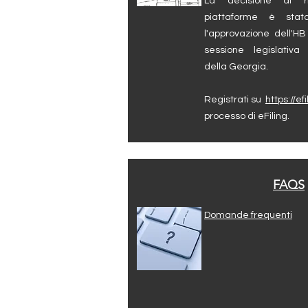
La decisione di ric
piattaforme è sta
l'approvazione dell'H
sessione legislativa
della Georgia.
Registrati su
https://ef
processo di eFiling.
FAQS
Domande frequenti