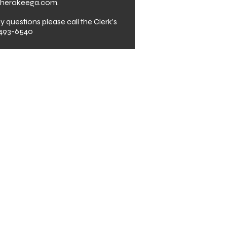
.cherokeega.com.
y questions please call the Clerk’s
-493-6540