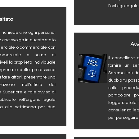
l'obbligo legale
itato
 richiede che ogni persona,
 che svolga in questo stato
Avv
mmerciale o commerciale con
ommerciale o nome di
Il cancelliere 
veli la proprietà individuale
fornire un ser
mpresa o della professione
Saremo lieti di
a fare affari, presentare una
dubbio tu possa
razione nell'ufficio del
sulle proce
e Superiore e tale avviso di
particolare pr
bblicato nell'organo legale
legge statale v
ta alla settimana per due
consulenza leg
per perseguire 