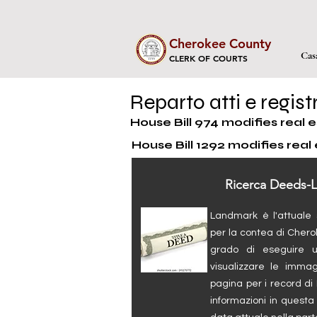
Cherokee County
Cas
CLERK OF COURTS
Reparto atti e registr
House Bill 974 modifies real e
House Bill 1292 modifies real
Ricerca Deeds-L
Landmark è l'attuale s
per la contea di Cher
grado di eseguire 
visualizzare le immag
pagina per i record di 
informazioni in questa