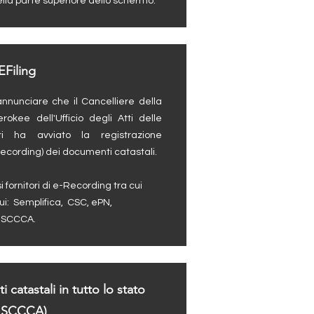
lla parte superiore dello schermo.
EFiling
annunciare che il Cancelliere della
okee dell'Ufficio degli Atti delle
ori ha avviato la registrazione
recording) dei documenti catastali.
 fornitori di e-Recording tra cui
ui:
Semplifica,
CSC,
ePN,
G
SCCCA.
 catastali in tutto lo stato
GSCCCA)