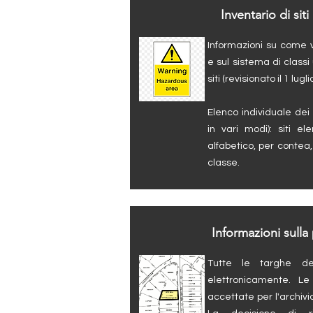
Inventario di siti
Informazioni su come v
e sul sistema di classi 
siti (revisionato il 1 lugl
Elenco individuale dei s
in vari modi): siti e
alfabetico, per contea,
classe.
Informazioni sulla
Tutte le targhe de
elettronicamente. L
accettate per l'archiv