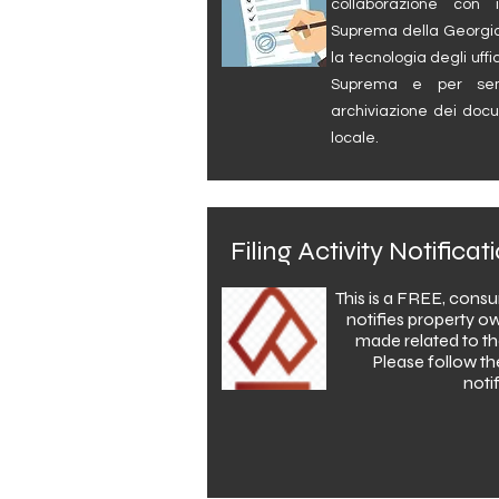
collaborazione con i
Suprema della Georgia 
la tecnologia degli uffi
Suprema e per semp
archiviazione dei doc
locale.
Filing Activity Notific
This is a FREE, consu
notifies property ow
made related to th
Please follow th
noti