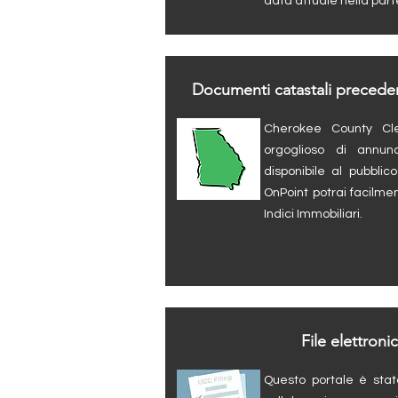
data attuale nella part
Documenti catastali precedent
Cherokee County Cle
orgoglioso di annun
disponibile al pubbl
OnPoint potrai facilme
Indici Immobiliari.
File elettron
Questo portale è sta