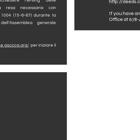
hiedere l'eFiling delle
http://deeds
ta resa necessaria con
If you have an
B 1004 (15-6-67) durante la
Office at 678
 dell'Assemblea generale
ile.gsccca.org/
per iniziare il