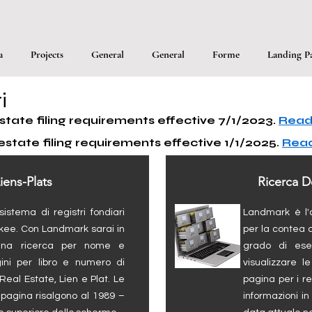
a
Projects
General
General
Forme
Landing P
i
state filing requirements effective 7/1/2023.
Read 
 estate filing requirements effective 1/1/2025.
Read
iens-Plats
Ricerca D
istema di registri fondiari
Landmark è l'a
okee. Con Landmark sarai in
per la contea 
una ricerca per nome e
grado di ese
ini per libro e numero di
visualizzare 
Real Estate, Lien e Plat. Le
pagina per i re
 pagina risalgono al 1989 –
informazioni i