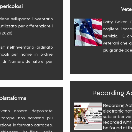
 pericolosi
Veter
iene sviluppato l'inventario
Patty Baker, C
utilizzato per differenziare i
cogliere l'occa
io 2020)
servizio. È gr
veterani che gl
iti nell'inventario (ordinato
più grande pa
lencati per nome in ordine
di
Numero del sito e
per
Recording Act
 piattaforma
Recording Acti
electronic noti
vono essere depositate
subscriber via
e targhe non saranno più
recorded with
iazione in formato cartaceo.
be found at th