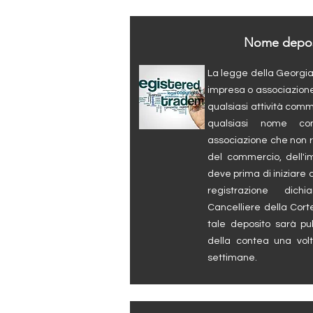
Nome depos
La legge della Georgia
impresa o associazione
qualsiasi attività co
qualsiasi nome c
associazione che non ri
del commercio, dell'i
deve prima di iniziare 
registrazione dichia
Cancelliere della Cort
tale deposito sarà pu
della contea una vol
settimane.