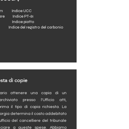
ium Indice UCC
iare Indice PT-61
gni Indice piatto
e Indice del registro del carbonio
esta di copie
rio ottenere una copia di un
chiviato presso l'Ufficio atti,
ima il tipo di copia richiesta. La
orgia determina il costo addebitato
'ufficio del cancelliere del tribunale
nciare a queste spese. Abbiamo