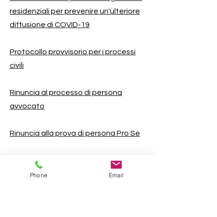
residenziali per prevenire un'ulteriore
diffusione di COVID-19
Protocollo provvisorio per i processi
civili
Rinuncia al processo di persona
avvocato
Rinuncia alla prova di persona Pro Se
Contea di Cherokee, Georgia "Dove la
metropolitana incontra le montagne" | ©
Phone
Email
Consiglio dei commissari della contea di
Cherokee
Email dell&#39;impiegato