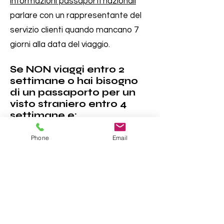
informazioni passaporti nazionali
parlare con un rappresentante del
servizio clienti quando mancano 7
giorni alla data del viaggio.
Se NON viaggi entro 2
settimane o hai bisogno
di un passaporto per un
visto straniero entro 4
settimane e:
Phone
Email
Non hai ancora fatto domanda,
visita il nostro
Candidati per la
prima volta
pagina o
Rinnova un
passaporto
pagina per informazioni
su come e dove candidarsi.
hanno già fatto domanda,
si prega