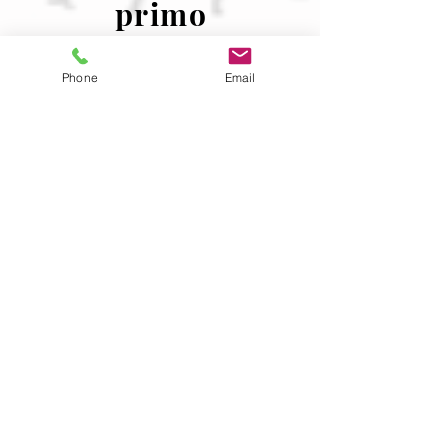
primo
grado
Phone
Email
Pagamen
ti
Per qualsiasi domanda relativa al tuo caso,
chiama il 678-493-6437
Contea di Cherokee, Georgia "Dove la
metropolitana incontra le montagne" | ©
Consiglio dei commissari della contea di
Cherokee
Email dell&#39;impiegato
Informativa sulla Privacy