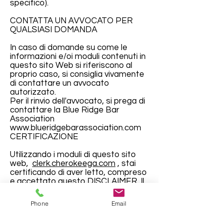
specifico).
CONTATTA UN AVVOCATO PER
QUALSIASI DOMANDA
In caso di domande su come le
informazioni e/oi moduli contenuti in
questo sito Web si riferiscono al
proprio caso, si consiglia vivamente
di contattare un avvocato
autorizzato.
Per il rinvio dell'avvocato, si prega di
contattare la Blue Ridge Bar
Association
www.blueridgebarassociation.com
CERTIFICAZIONE
Utilizzando i moduli di questo sito
web,
clerk.cherokeega.com
, stai
certificando di aver letto, compreso
e accettato questo DISCLAIMER. Il
Cancelliere, i suoi funzionari,
dipendenti, agenti e/o chiunque
Phone
Email
contribuisca alla creazione di moduli,
istruzioni, altro materiale, domande