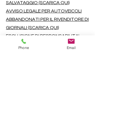
SALVATAGGIO (SCARICA QUI)
AVVISO LEGALE PER AUTOVEICOLI
ABBANDONATI PER IL RIVENDITORE DI
GIORNALI (SCARICA QUI)
ESCLUSIONE DI RESPONSABILITA'
(SCARICA QUI)
Phone
Email
AVVISO PUBBLICITÀ DI PETIZIONE PER
AUTOVEICOLI ABBANDONATI -
VEICOLO MULTIPLO (SCARICA QUI)
AVVISO PUBBLICITA' PETIZIONE
AUTOVEICOLI ABBANDONATI -
VEICOLO SINGOLO (SCARICA QUI)
PROPOSTA D'ORDINE SU
PRECclusione (SCARICA QUI)
Contea di Cherokee, Georgia "Dove la
metropolitana incontra le montagne" | ©