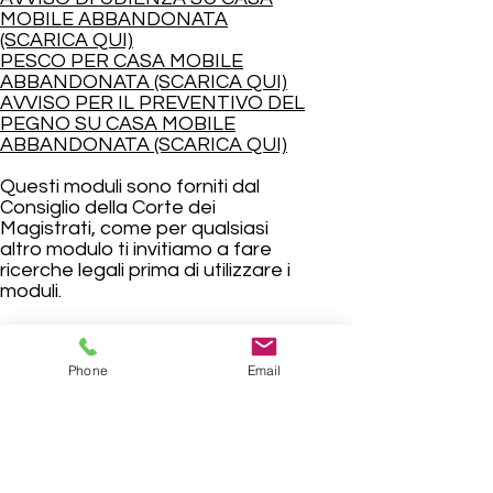
MOBILE ABBANDONATA
(SCARICA QUI)
PESCO PER CASA MOBILE
ABBANDONATA (SCARICA QUI)
AVVISO PER IL PREVENTIVO DEL
PEGNO SU CASA MOBILE
ABBANDONATA (SCARICA QUI)
Questi moduli sono forniti dal
Consiglio della Corte dei
Magistrati, come per qualsiasi
altro modulo ti invitiamo a fare
ricerche legali prima di utilizzare i
moduli.
Contea di Cherokee, Georgia "Dove la
metropolitana incontra le montagne" | ©
Consiglio dei commissari della contea di
Phone
Email
Cherokee
Email dell&#39;impiegato
Informativa sulla Privacy